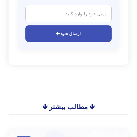
ارسال شود
🡻 مطالب بیشتر 🡻