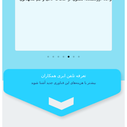
بود که
ندارند.
 آینده
ادب و 
ا تشکر
ارزش ا
‌ای
بیست ه
شما خوا
تعرفه تلفن ابری همکاران
بیشتر با هزینه‌های این فناوری جدید آشنا شوید