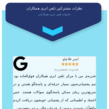
نظرات مشترکین تلفن ابری همکاران
خانواده تلفن ابری همکاران
امیر غلام‌لو





مدیرت سیمی‌رند
گه این
تجربه‌ی من با مرکز تلفن ابری همکاران فوق‌العاده بود.
می خواه
ارتون
تیم پشتیبانی‌شون بسیار حرفه‌ای و پاسخگو هستن و در
شرکت خ
فتم و
سریع‌ترین زمان ممکن پاسخگوی سوالات هستند. حس
تشکر کن
ر تلفن
اعتماد و اطمینانی که از پشتیبانی خوبشون دریافت کردم
من گذا
 خیلی
واقعاً ارزشمنده. ممنون از خدمات عالی و تیم متعهدتون
در این 