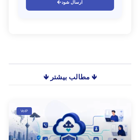
ارسال شود
🡻 مطالب بیشتر 🡻
VoIP