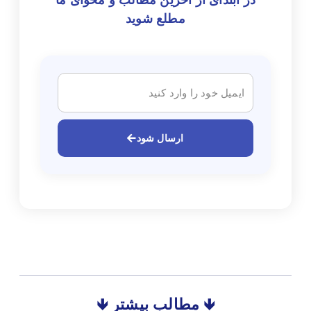
مطلع شوید
ارسال شود
🡻 مطالب بیشتر 🡻