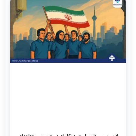
بیانیه رسمی تلفن ابری همکاران در خصوص رخدادهای