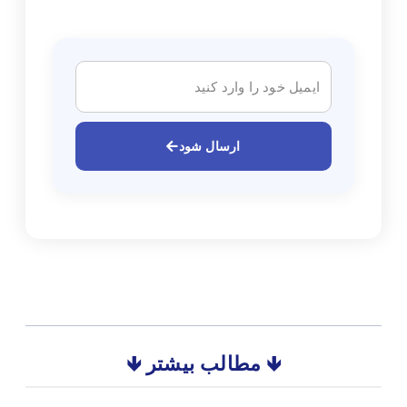
ارسال شود
🡻 مطالب بیشتر 🡻