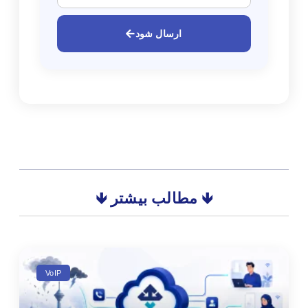
ارسال شود
🡻 مطالب بیشتر 🡻
VoIP