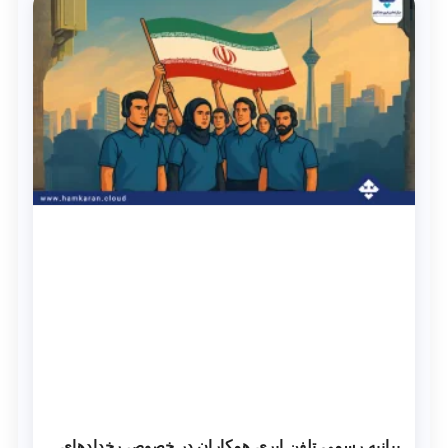
بیانیه رسمی تلفن ابری همکاران در خصوص رخدادهای