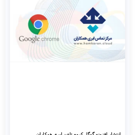
انتشار افزونه گوگل کروم تلفن ابری همکاران