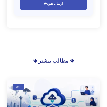
ارسال شود
🡻 مطالب بیشتر 🡻
VoIP