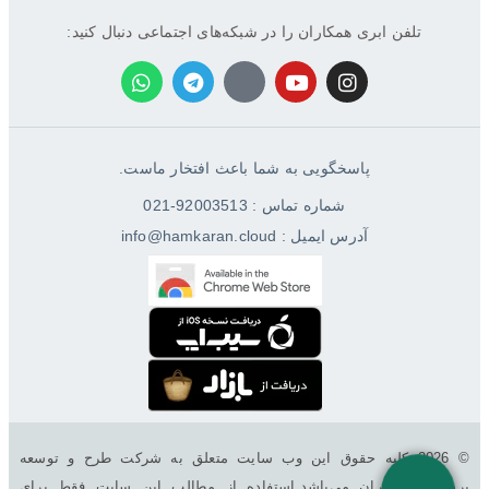
تلفن ابری همکاران را در شبکه‌های اجتماعی دنبال کنید:
پاسخگویی به شما باعث افتخار ماست.
شماره تماس : 92003513-021
آدرس ایمیل : info@hamkaran.cloud
© 2026 کليه حقوق اين وب سایت متعلق به شرکت طرح و توسعه
پردازش همکاران می‌باشد.استفاده از مطالب این سایت فقط برای