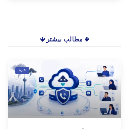
🡻 مطالب بیشتر 🡻
VoIP