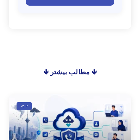
🡻 مطالب بیشتر 🡻
VoIP