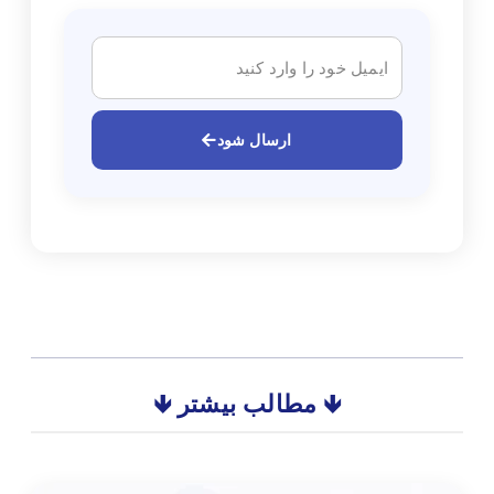
ارسال شود
🡻 مطالب بیشتر 🡻