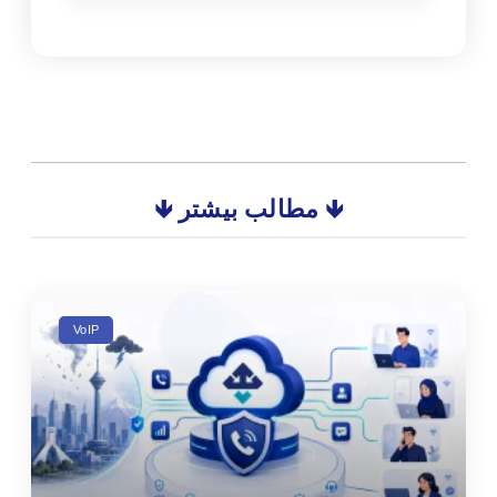
🡻 مطالب بیشتر 🡻
VoIP