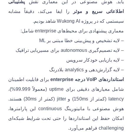
یابد. هوش مصنوعی در این معماری نقش
پشتیبانی
اطلاعاتی سریع و موثر
را ایفا می‌کند، دقیقاً مشابه
سیستمی که در پروژه Wukong AI شاهد بودیم.
معماری پیشنهادی برای محیط‌های enterprise شامل:
– لایه تشخیص و پیش‌بینی خطا مبتنی بر ML
– لایه تصمیم‌گیری autonomous برای مسیریابی ترافیک
– لایه بازیابی خودکار سرویس
– لایه گزارش‌دهی و analytics بلادرنگ
استانداردهای VoIP درجه enterprise
برای قابلیت اطمینان
شامل معیارهای دقیقی برای uptime (معمولاً 99.999%)،
latency (کمتر از 150ms) و jitter (کمتر از 30ms) هستند.
هوش مصنوعی با مانیتورینگ continuous این پارامترها،
امکان حفظ این استانداردها را حتی تحت شرایط شبکه‌ای
challenging فراهم می‌آورد.