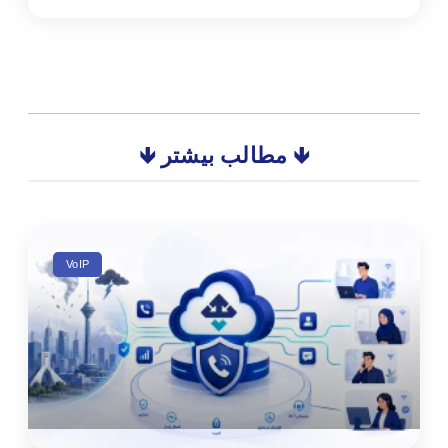
🡻 مطالب بیشتر 🡻
VoIP