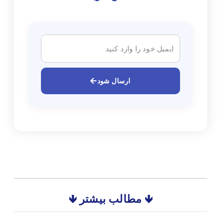
ارسال شود
🡻 مطالب بیشتر 🡻