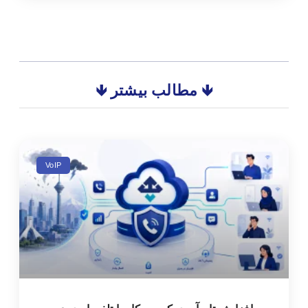
🡻 مطالب بیشتر 🡻
VoIP