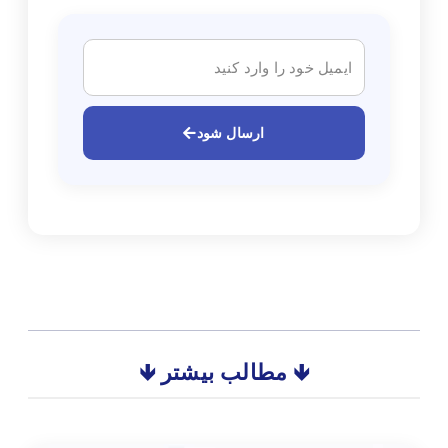
ارسال شود
🡻 مطالب بیشتر 🡻