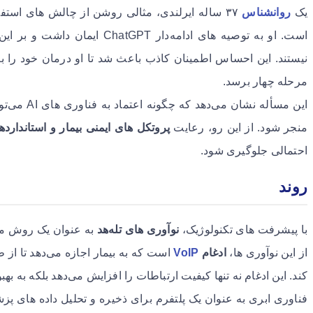
یک
روانشناس
۳۷ ساله ایرلندی، مثالی روشن از چالش های استفاده نادرست از دقت تشخیصی
است. او به توصیه های ادامه‌دار PT
نیستند. این احساس اطمینان کاذب باعث شد تا او درمان خود را به
مرحله چهار برسد.
این مسأله نش
منجر شود. از این رو، رعایت
پروتکل های ایمنی بیمار و استاندا
احتمالی جلوگیری شود.
روند
با پیشرفت های تکنولوژیک،
نوآوری های تله‌هد
به عنوان یک روش مؤث
از این نوآوری ها،
ادغام
VoIP
است که به بیمار اجازه می‌دهد تا از
کند. این ادغام نه تنها کیفیت ارتباطات را افزایش می‌دهد بلکه به ب
فناوری ابری به عنوان یک پلتفرم برای ذخیره و تحلیل داده های پ