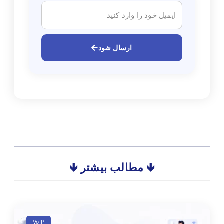
ارسال شود
🡻 مطالب بیشتر 🡻
VoIP