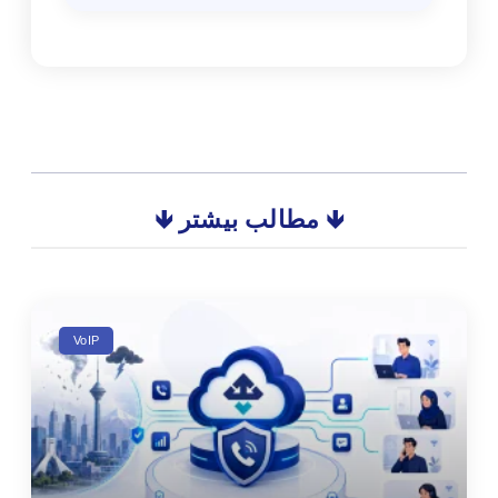
🡻 مطالب بیشتر 🡻
VoIP