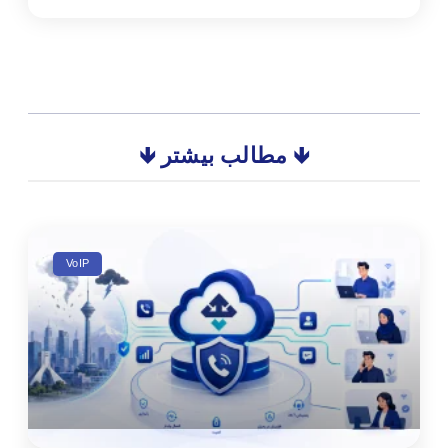
🡻 مطالب بیشتر 🡻
VoIP