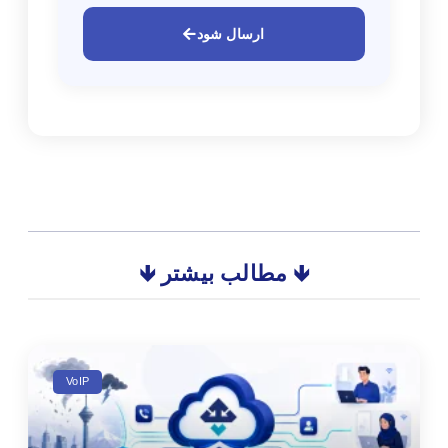
ارسال شود
🡻 مطالب بیشتر 🡻
VoIP