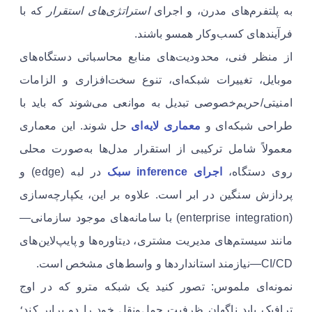
به پلتفرم‌های مدرن، و اجرای
استراتژی‌های استقرار
که با
فرآیندهای کسب‌وکار همسو باشند.
از منظر فنی، محدودیت‌های منابع محاسباتی دستگاه‌های
موبایل، تغییرات شبکه‌ای، تنوع سخت‌افزاری و الزامات
امنیتی/حریم‌خصوصی تبدیل به موانعی می‌شوند که باید با
طراحی شبکه‌ای و
معماری لایه‌ای
حل شوند. این معماری
معمولاً شامل ترکیبی از استقرار مدل‌ها به‌صورت محلی
روی دستگاه،
اجرای inference سبک
در لبه (edge) و
پردازش سنگین در ابر است. علاوه بر این، یکپارچه‌سازی
(enterprise integration) با سامانه‌های موجود سازمانی—
مانند سیستم‌های مدیریت مشتری، دیتاوره‌ها و پایپ‌لاین‌های
CI/CD—نیازمند استانداردها و واسط‌های مشخص است.
نمونه‌ای ملموس: تصور کنید یک شبکه مترو که در اوج
ترافیک باید ناگهان ظرفیت حمل‌ونقل خود را دو برابر کند؛