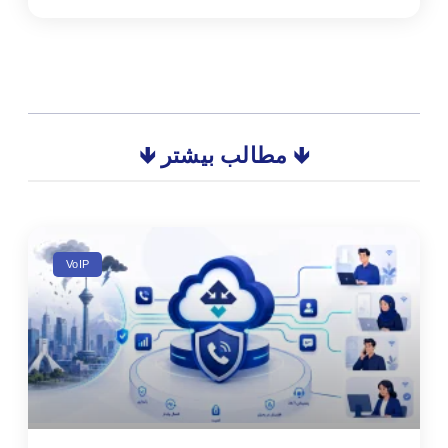
🡻 مطالب بیشتر 🡻
VoIP