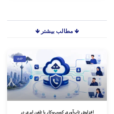
🡻 مطالب بیشتر 🡻
VoIP
افزایش تاب‌آوری کسب‌وکار با تلفن ابری در