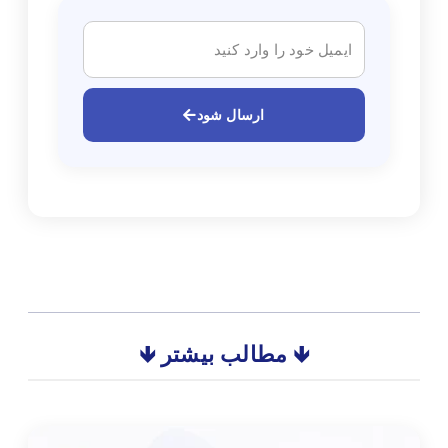
ارسال شود
🡻 مطالب بیشتر 🡻