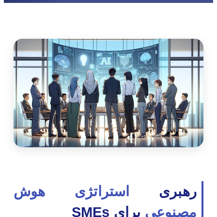
رهبری
استراتژی هوش
مصنوعی
برای SMEs