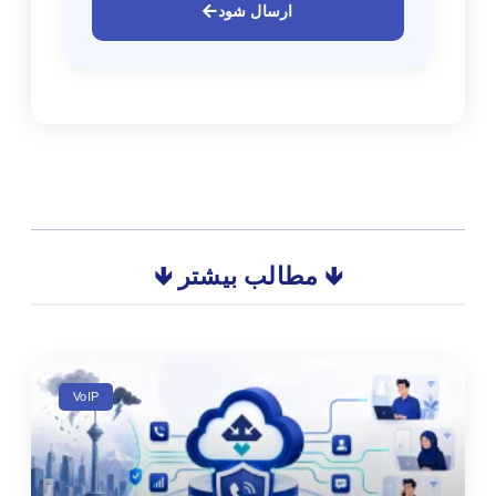
ارسال شود
🡻 مطالب بیشتر 🡻
VoIP