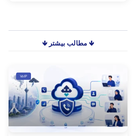
🡻 مطالب بیشتر 🡻
VoIP