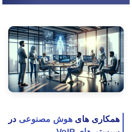
همکاری های
هوش مصنوعی
در
سیستم های VoIP