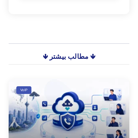
🡻 مطالب بیشتر 🡻
VoIP