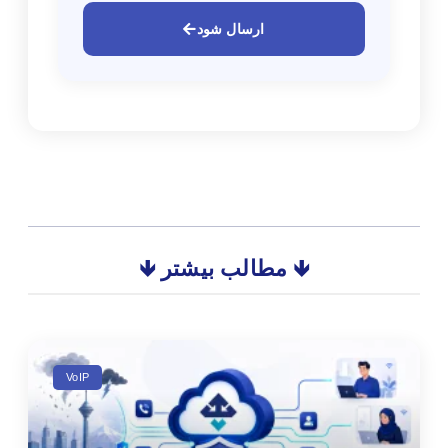
ارسال شود
🡻 مطالب بیشتر 🡻
VoIP