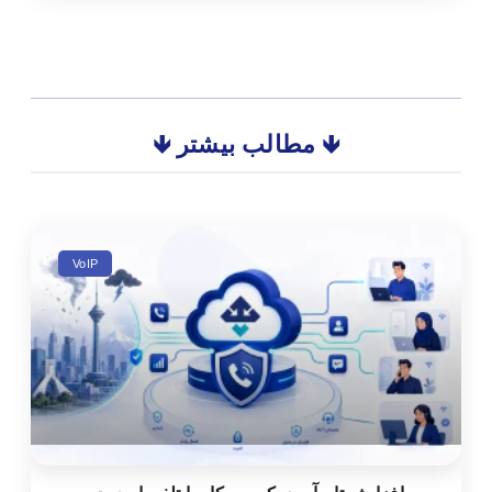
🡻 مطالب بیشتر 🡻
VoIP