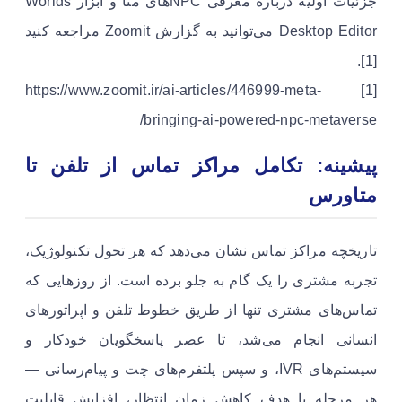
جزئیات اولیه درباره معرفی NPCهای متا و ابزار Worlds
Desktop Editor می‌توانید به گزارش Zoomit مراجعه کنید
[1].
[1] https://www.zoomit.ir/ai-articles/446999-meta-
bringing-ai-powered-npc-metaverse/
پیشینه: تکامل مراکز تماس از تلفن تا
متاورس
تاریخچه مراکز تماس نشان می‌دهد که هر تحول تکنولوژیک،
تجربه مشتری را یک گام به جلو برده است. از روزهایی که
تماس‌های مشتری تنها از طریق خطوط تلفن و اپراتورهای
انسانی انجام می‌شد، تا عصر پاسخگویان خودکار و
سیستم‌های IVR، و سپس پلتفرم‌های چت و پیام‌رسانی —
هر مرحله با هدف کاهش زمان انتظار، افزایش قابلیت