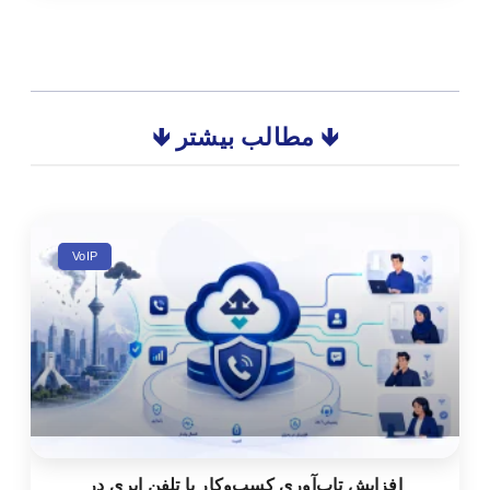
🡻 مطالب بیشتر 🡻
VoIP
افزایش تاب‌آوری کسب‌وکار با تلفن ابری در