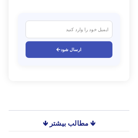
ارسال شود
🡻 مطالب بیشتر 🡻