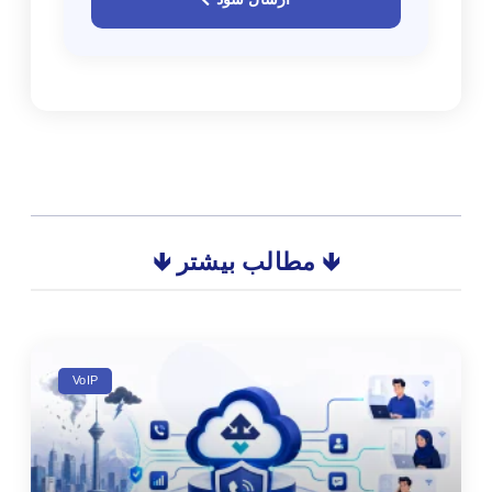
🡻 مطالب بیشتر 🡻
VoIP