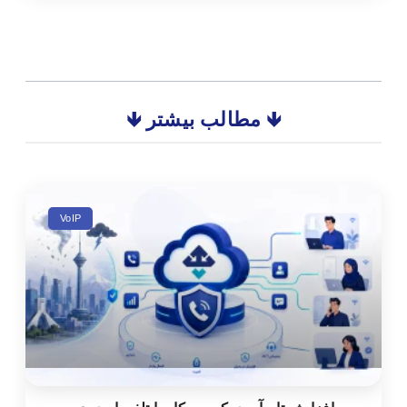
🡻 مطالب بیشتر 🡻
VoIP